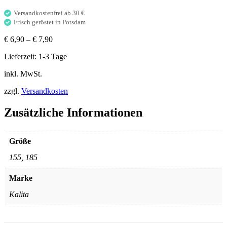
Filter
weiss
Versandkostenfrei ab 30 €
-
Frisch geröstet in Potsdam
50
€
6,90
–
€
7,90
Stück
Menge
Lieferzeit:
1-3 Tage
inkl. MwSt.
zzgl.
Versandkosten
Zusätzliche Informationen
Größe
155, 185
Marke
Kalita