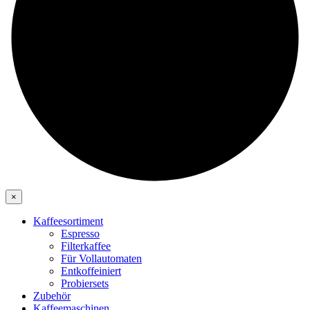
×
Kaffeesortiment
Espresso
Filterkaffee
Für Vollautomaten
Entkoffeiniert
Probiersets
Zubehör
Kaffeemaschinen