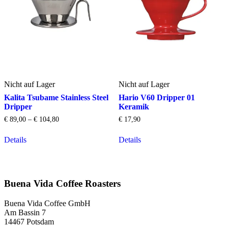
Nicht auf Lager
Nicht auf Lager
Kalita Tsubame Stainless Steel
Hario V60 Dripper 01
Dripper
Keramik
€
89,00
–
€
104,80
€
17,90
Dieses
Dieses
Details
Details
Produkt
Produkt
weist
weist
mehrere
mehrere
Varianten
Varianten
auf.
auf.
Buena Vida Coffee Roasters
Die
Die
Optionen
Optionen
Buena Vida Coffee GmbH
können
können
Am Bassin 7
auf
auf
14467 Potsdam
der
der