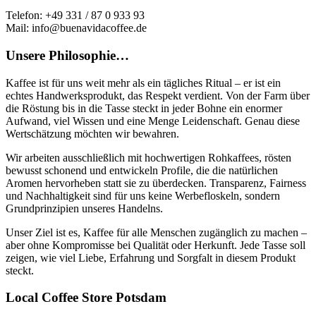
Produktseite
Produktseite
Telefon: +49 331 / 87 0 933 93
gewählt
gewählt
Mail: info@buenavidacoffee.de
werden
werden
Unsere Philosophie…
Kaffee ist für uns weit mehr als ein tägliches Ritual – er ist ein
echtes Handwerksprodukt, das Respekt verdient. Von der Farm über
die Röstung bis in die Tasse steckt in jeder Bohne ein enormer
Aufwand, viel Wissen und eine Menge Leidenschaft. Genau diese
Wertschätzung möchten wir bewahren.
Wir arbeiten ausschließlich mit hochwertigen Rohkaffees, rösten
bewusst schonend und entwickeln Profile, die die natürlichen
Aromen hervorheben statt sie zu überdecken. Transparenz, Fairness
und Nachhaltigkeit sind für uns keine Werbefloskeln, sondern
Grundprinzipien unseres Handelns.
Unser Ziel ist es, Kaffee für alle Menschen zugänglich zu machen –
aber ohne Kompromisse bei Qualität oder Herkunft. Jede Tasse soll
zeigen, wie viel Liebe, Erfahrung und Sorgfalt in diesem Produkt
steckt.
Local Coffee Store Potsdam