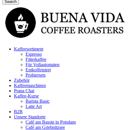
Kaffeesortiment
Espresso
Filterkaffee
Für Vollautomaten
Entkoffeiniert
Probiersets
Zubehör
Kaffeemaschinen
Prana Chai
Kaffee-Kurse
Barista Basic
Latte Art
B2B
Unsere Standorte
Café am Bassin in Potsdam
Café am Griebnitzsee