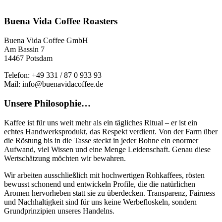
Varianten
auf.
Buena Vida Coffee Roasters
Die
Optionen
Buena Vida Coffee GmbH
können
Am Bassin 7
auf
14467 Potsdam
der
Produktseite
Telefon: +49 331 / 87 0 933 93
gewählt
Mail: info@buenavidacoffee.de
werden
Unsere Philosophie…
Kaffee ist für uns weit mehr als ein tägliches Ritual – er ist ein
echtes Handwerksprodukt, das Respekt verdient. Von der Farm über
die Röstung bis in die Tasse steckt in jeder Bohne ein enormer
Aufwand, viel Wissen und eine Menge Leidenschaft. Genau diese
Wertschätzung möchten wir bewahren.
Wir arbeiten ausschließlich mit hochwertigen Rohkaffees, rösten
bewusst schonend und entwickeln Profile, die die natürlichen
Aromen hervorheben statt sie zu überdecken. Transparenz, Fairness
und Nachhaltigkeit sind für uns keine Werbefloskeln, sondern
Grundprinzipien unseres Handelns.