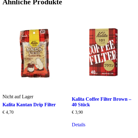
Ähnliche Produkte
Nicht auf Lager
Kalita Coffee Filter Brown –
Kalita Kantan Drip Filter
40 Stück
€
4,70
€
3,90
Dieses
Details
Produkt
weist
mehrere