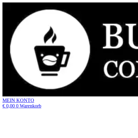
MEIN KONTO
€
0,00
0
Warenkorb