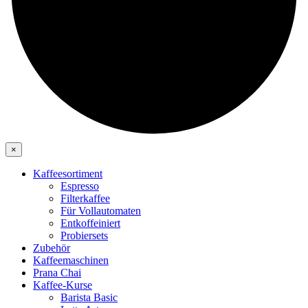
×
Kaffeesortiment
Espresso
Filterkaffee
Für Vollautomaten
Entkoffeiniert
Probiersets
Zubehör
Kaffeemaschinen
Prana Chai
Kaffee-Kurse
Barista Basic