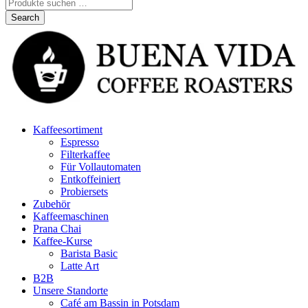
Kaffeesortiment
Espresso
Filterkaffee
Für Vollautomaten
Entkoffeiniert
Probiersets
Zubehör
Kaffeemaschinen
Prana Chai
Kaffee-Kurse
Barista Basic
Latte Art
B2B
Unsere Standorte
Café am Bassin in Potsdam